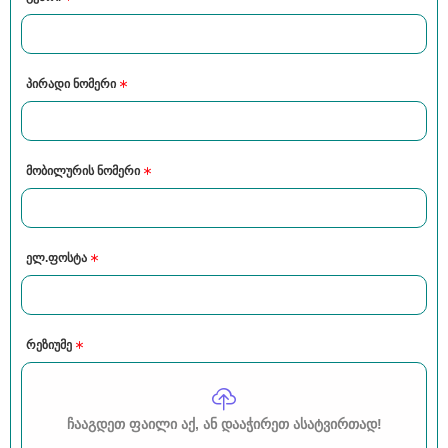
პირადი ნომერი
მობილურის ნომერი
ელ.ფოსტა
რეზიუმე
ᲩᲐᲐᲒᲓᲔᲗ ᲤᲐᲘᲚᲘ ᲐᲥ, ᲐᲜ ᲓᲐᲐᲭᲘᲠᲔᲗ ᲐᲡᲐᲢᲕᲘᲠᲗᲐᲓ!