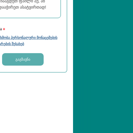
ᲩᲐᲐᲒᲓᲔᲗ ᲤᲐᲘᲚᲘ ᲐᲥ, ᲐᲜ
ᲓᲐᲐᲭᲘᲠᲔᲗ ᲐᲡᲐᲢᲕᲘᲠᲗᲐᲓ!
ბა
ხმობა პერსონალური მონაცემების
არების შესახებ
გაგზავნა